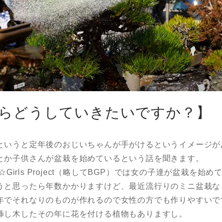
らどうしていきたいですか？】
というと定年後のおじいちゃんが手がけるというイメージが
とか子供さんが盆栽を始めているという話を聞きます。
i☆Girls Project（略してBGP）では女の子達が盆栽を始
うと思ったら年数かかりますけど、最近流行りのミニ盆栽な
年でそれなりのものが作れるので女性の方でも作りやすいで
挿し木したその年に花を付ける植物もありますし。