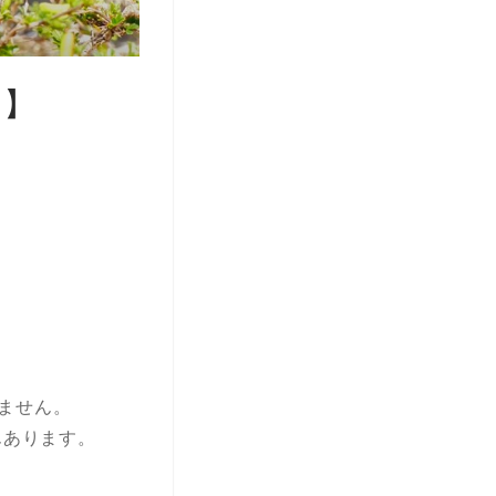
？】
ません。
んあります。