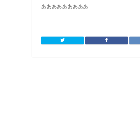
あああああああああ